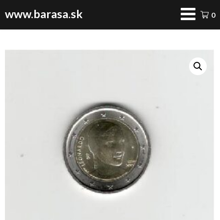
www.barasa.sk
0