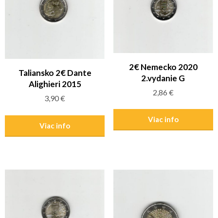
2€ Nemecko 2020
Taliansko 2€ Dante
2.vydanie G
Alighieri 2015
2,86
€
3,90
€
Viac info
Viac info