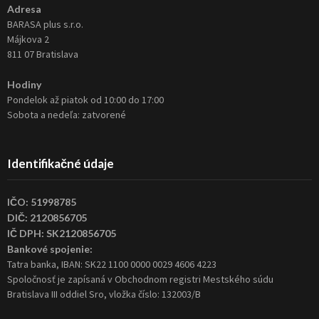
Adresa
BARASA plus s.r.o.
Májkova 2
811 07 Bratislava
Hodiny
Pondelok až piatok od 10:00 do 17:00
Sobota a nedeľa: zatvorené
Identifikačné údaje
IČO: 51998785
DIČ: 2120856705
IČ DPH: SK2120856705
Bankové spojenie:
Tatra banka, IBAN: SK22 1100 0000 0029 4606 4223
Spoločnosť je zapísaná v Obchodnom registri Mestského súdu
Bratislava III oddiel Sro, vložka číslo: 132003/B