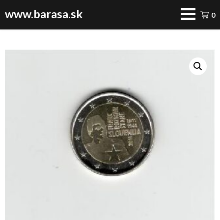
www.barasa.sk
0