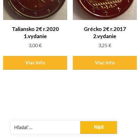
Taliansko 2€ r.2020
Grécko 2€ r.2017
1.vydanie
2.vydanie
3,00
€
3,25
€
Viac info
Viac info
Hľadať: