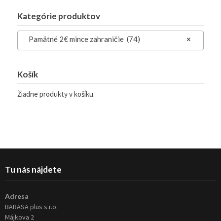
Kategórie produktov
Pamätné 2€ mince zahraničie (74)
×
Košík
Žiadne produkty v košíku.
Tu nás nájdete
Adresa
BARASA plus s.r.o.
Májkova 2