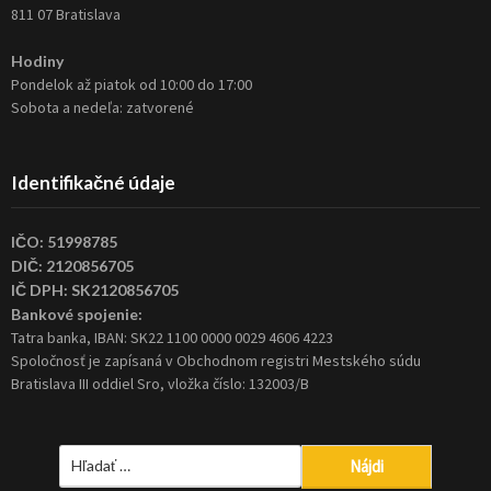
811 07 Bratislava
Hodiny
Pondelok až piatok od 10:00 do 17:00
Sobota a nedeľa: zatvorené
Identifikačné údaje
IČO: 51998785
DIČ: 2120856705
IČ DPH: SK2120856705
Bankové spojenie:
Tatra banka, IBAN: SK22 1100 0000 0029 4606 4223
Spoločnosť je zapísaná v Obchodnom registri Mestského súdu
Bratislava III oddiel Sro, vložka číslo: 132003/B
Hľadať: