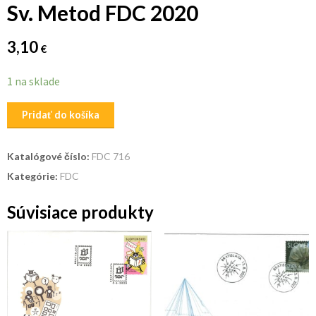
Sv. Metod FDC 2020
3,10
€
1 na sklade
množstvo
Pridať do košíka
Sv.
Metod
Katalógové číslo:
FDC 716
FDC
Kategórie:
FDC
2020
Súvisiace produkty