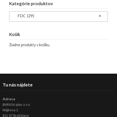
Kategórie produktov
FDC (29)
×
Košík
Žiadne produkty v košíku.
Tu nás nájdete
Adresa
BARASA plus s.r.o.
Májkova 2
811 07 Bratislava