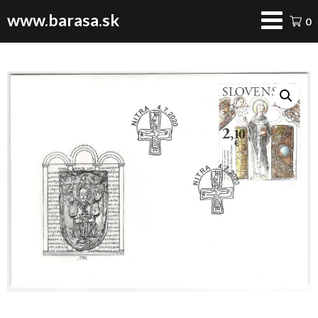
www.barasa.sk
0