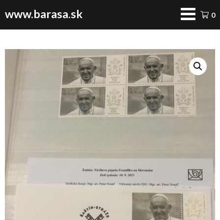
www.barasa.sk
0