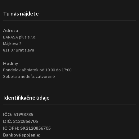
Tu nás nájdete
Adresa
BARASA plus s.r.o.
Májkova 2
811 07 Bratislava
Hodiny
Pondelok až piatok od 10:00 do 17:00
Sobota a nedeľa: zatvorené
Identifikačné údaje
IČO: 51998785
DIČ: 2120856705
IČ DPH: SK2120856705
Bankové spojenie: