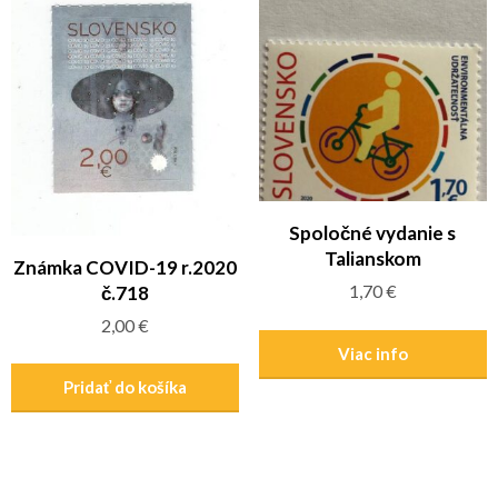
Spoločné vydanie s
Talianskom
Známka COVID-19 r.2020
1,70
€
č.718
2,00
€
Viac info
Pridať do košíka