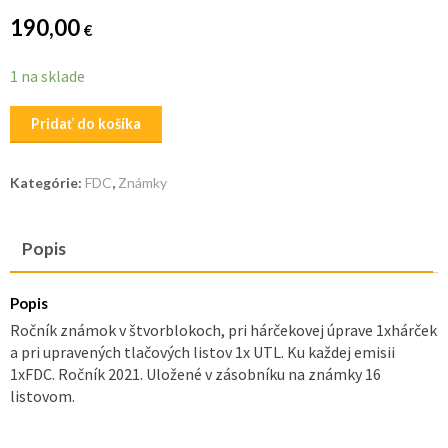
190,00
€
1 na sklade
množstvo
Pridať do košíka
Ročník
2021
Kategórie:
FDC
,
Známky
známok
v
štvorblokoch,
Popis
UTLa
FDC
Popis
Ročník známok v štvorblokoch, pri hárčekovej úprave 1xhárček
a pri upravených tlačových listov 1x UTL. Ku každej emisii
1xFDC. Ročník 2021. Uložené v zásobníku na známky 16
listovom.