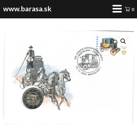
www.barasa.sk
0