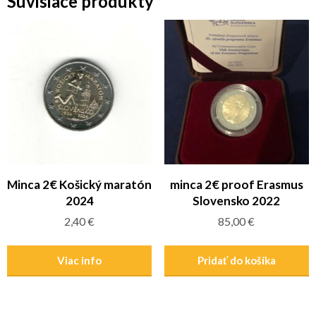
Súvisiace produkty
Minca 2€ Košický maratón
minca 2€ proof Erasmus
2024
Slovensko 2022
2,40
€
85,00
€
Viac info
Pridať do košíka