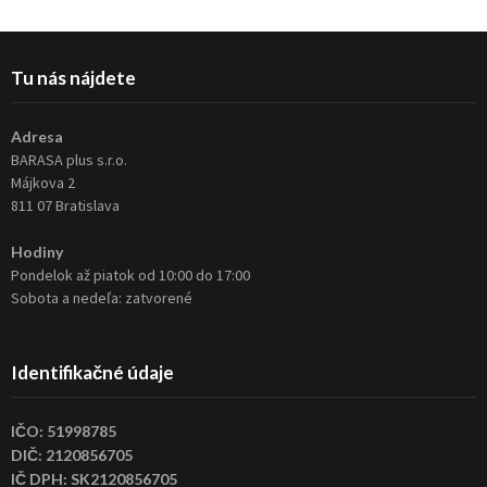
Tu nás nájdete
Adresa
BARASA plus s.r.o.
Májkova 2
811 07 Bratislava
Hodiny
Pondelok až piatok od 10:00 do 17:00
Sobota a nedeľa: zatvorené
Identifikačné údaje
IČO: 51998785
DIČ: 2120856705
IČ DPH: SK2120856705