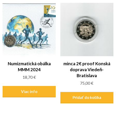
Numizmatická obálka
minca 2€ proof Konská
MMM 2024
doprava Viedeň-
Bratislava
18,70
€
75,00
€
Viac info
Pridať do košíka