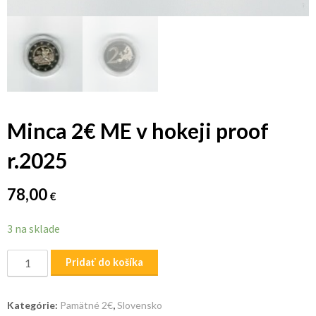
Minca 2€ ME v hokeji proof
r.2025
78,00
€
3 na sklade
množstvo
Pridať do košíka
Minca
2€
Kategórie:
Pamätné 2€
,
Slovensko
ME