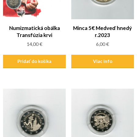
Numizmatická obálka
Minca 5€ Medveď hnedý
Transfúzia krvi
r.2023
14,00
€
6,00
€
Pridať do košíka
Viac info