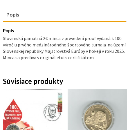
v
hokeji
Popis
proof
r.2025
Popis
Slovenská pamätná 2€ minca v prevedení proof vydaná k 100.
výročiu prvého medzinárodného športového turnaja na území
Slovenskej republiky Majstrovstvá Európy v hokeji v roku 2025.
Minca sa predáva v originál etui s certifikátom.
Súvisiace produkty