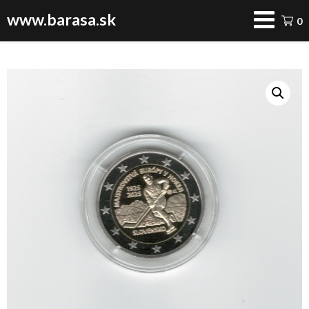
www.barasa.sk
0