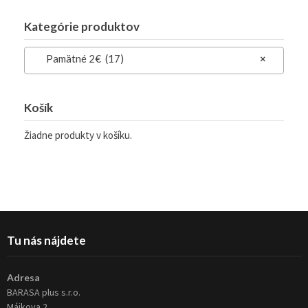
Kategórie produktov
Pamätné 2€ (17)
×
Košík
Žiadne produkty v košíku.
Tu nás nájdete
Adresa
BARASA plus s.r.o.
Májkova 2