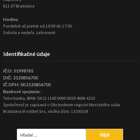
811 07 Bratislava
Hodiny
Pondelok až piatok od 10:00 do 17:00
Sobota a nedeľa: zatvorené
Identifikačné údaje
IČO: 51998785
DIČ: 2120856705
IČ DPH: SK2120856705
Bankové spojenie:
Tatra banka, IBAN: SK22 1100 0000 0029 4606 4223
Spoločnosť je zapísaná v Obchodnom registri Mestského súdu
Bratislava III oddiel Sro, vložka číslo: 132003/B
Hľadať: