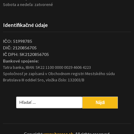
Sobota a nedeľa: zatvorené
Identifikačné údaje
IČO: 51998785
DIČ: 2120856705
IČ DPH: SK2120856705
Bankové spojenie:
Tatra banka, IBAN: SK22 1100 0000 0029 4606 4223
Spoločnosť je zapísaná v Obchodnom registri Mestského súdu
Bratislava III oddiel Sro, vložka číslo: 132003/B
Hľadať:
Copyright
www.barasa.sk
. All rights reserved.