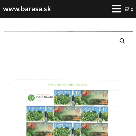
www.barasa.sk
0