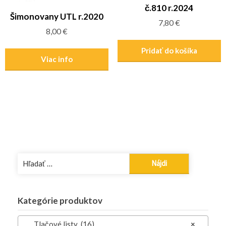
č.810 r.2024
Šimonovany UTL r.2020
7,80
€
8,00
€
Pridať do košíka
Viac info
Hľadať:
Kategórie produktov
Tlačové listy (16)
×