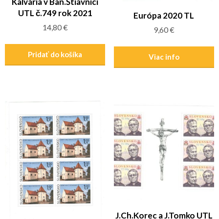
Kalvária v Ban.Štiavnici
UTL č.749 rok 2021
Európa 2020 TL
14,80
€
9,60
€
Pridať do košíka
Viac info
J.Ch.Korec a J.Tomko UTL