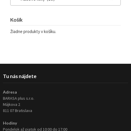
Košík
Žiadne produkty v košíku.
Tu nás nájdete
Adresa
BARASA plus s.r.o.
Májkova 2
811 07 Bratislava
Hodiny
Pondelok až piatok od 10:00 do 17:00