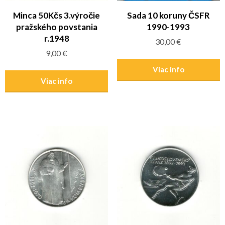
Minca 50Kčs 3.výročie
Sada 10 koruny ČSFR
pražského povstania
1990-1993
r.1948
30,00
€
9,00
€
Viac info
Viac info