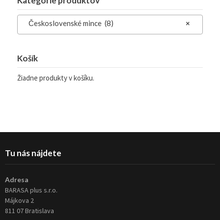
Kategórie produktov
Československé mince (8)
×
Košík
Žiadne produkty v košíku.
Tu nás nájdete
Adresa
BARASA plus s.r.o.
Májkova 2
811 07 Bratislava