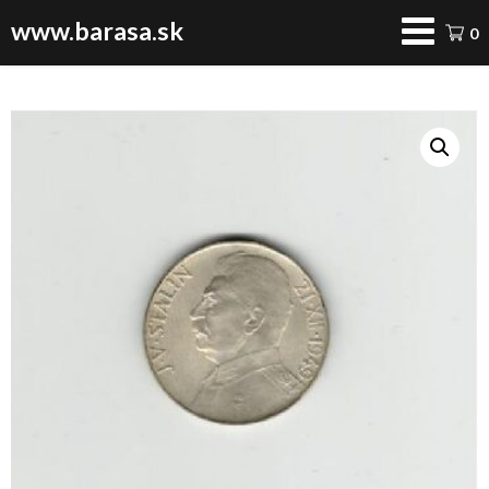
www.barasa.sk
0