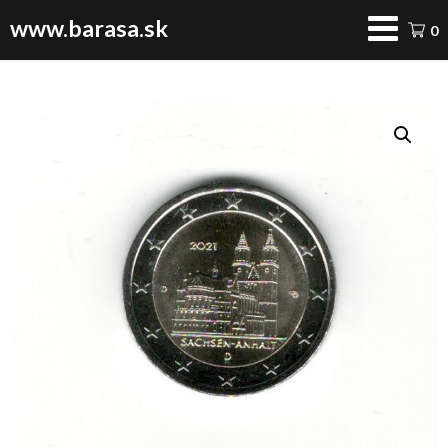
www.barasa.sk
0