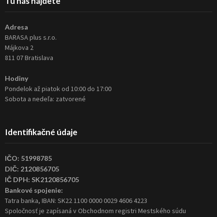
Tu nás nájdete
Adresa
BARASA plus s.r.o.
Májkova 2
811 07 Bratislava
Hodiny
Pondelok až piatok od 10:00 do 17:00
Sobota a nedeľa: zatvorené
Identifikačné údaje
IČO: 51998785
DIČ: 2120856705
IČ DPH: SK2120856705
Bankové spojenie:
Tatra banka, IBAN: SK22 1100 0000 0029 4606 4223
Spoločnosť je zapísaná v Obchodnom registri Mestského súdu