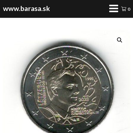
www.barasa.sk
0