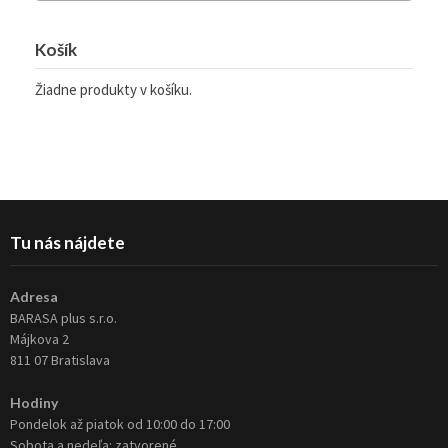
Košík
Žiadne produkty v košíku.
Tu nás nájdete
Adresa
BARASA plus s.r.o.
Májkova 2
811 07 Bratislava
Hodiny
Pondelok až piatok od 10:00 do 17:00
Sobota a nedeľa: zatvorené