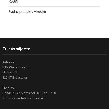
Košík
Žiadne produkty v košíku.
Tu nás nájdete
Adresa
BARASA plus s.r.o.
Májkova 2
811 07 Bratislava
Hodiny
Pondelok až piatok od 10:00 do 17:00
Sobota a nedeľa: zatvorené