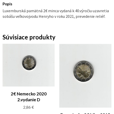
Popis
Luxemburská pamätná 2€ minca vydaná k 40.výročiu uzavretia
sobášu veľkovojvodu Henryho v roku 2021, prevedenie reliéf.
Súvisiace produkty
2€ Nemecko 2020
2.vydanie D
2,86
€