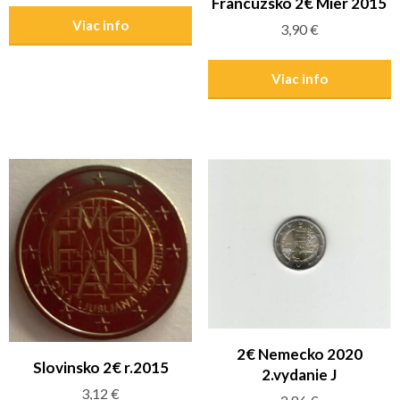
Francúzsko 2€ Mier 2015
Viac info
3,90
€
Viac info
2€ Nemecko 2020
Slovinsko 2€ r.2015
2.vydanie J
3,12
€