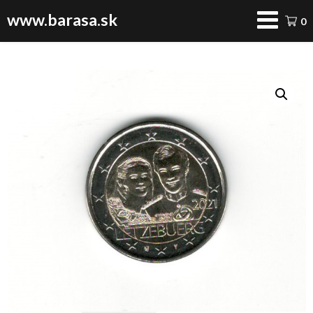
www.barasa.sk
0