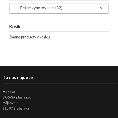
Bežné vyhotovenie (32)
×
Košík
Žiadne produkty v košíku.
Tu nás nájdete
Adresa
BARASA plus s.r.o.
Májkova 2
811 07 Bratislava