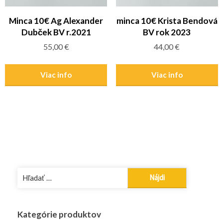
Minca 10€ Ag Alexander
minca 10€ Krista Bendová
Dubček BV r.2021
BV rok 2023
55,00
€
44,00
€
Viac info
Viac info
Hľadať:
Kategórie produktov