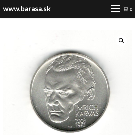
www.barasa.sk
0