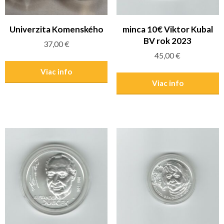
Univerzita Komenského
minca 10€ Viktor Kubal
BV rok 2023
37,00
€
45,00
€
Viac info
Viac info