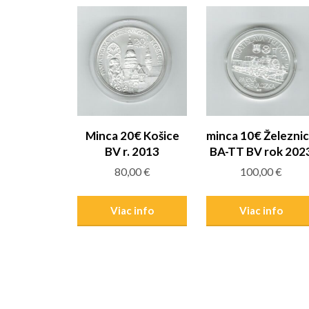
Minca 20€ Košice
minca 10€ Železni
BV r. 2013
BA-TT BV rok 202
80,00
€
100,00
€
Viac info
Viac info