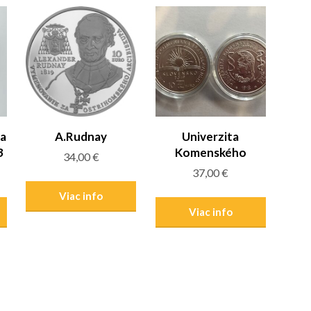
ca
A.Rudnay
Univerzita
3
Komenského
34,00
€
37,00
€
Viac info
Viac info