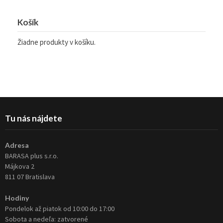
Košík
Žiadne produkty v košíku.
Tu nás nájdete
Adresa
BARASA plus s.r.o.
Májkova 2
811 07 Bratislava
Hodiny
Pondelok až piatok od 10:00 do 17:00
Sobota a nedeľa: zatvorené