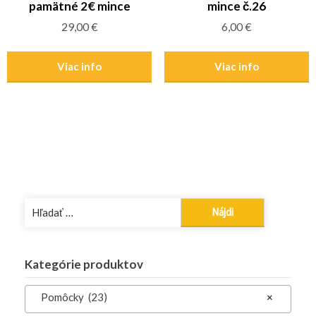
pamätné 2€ mince
mince č.26
29,00
€
6,00
€
Viac info
Viac info
Hľadať:
Kategórie produktov
Pomôcky (23)
×