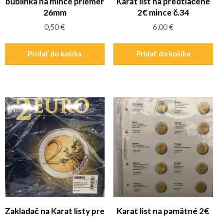
bublinka na mince priemer
Karat list na predtlačené
26mm
2€ mince č.34
0,50
€
6,00
€
Pridať do košíka
Pridať do košíka
Zakladač na Karat listy pre
Karat list na pamätné 2€