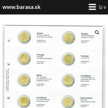
www.barasa.sk
0