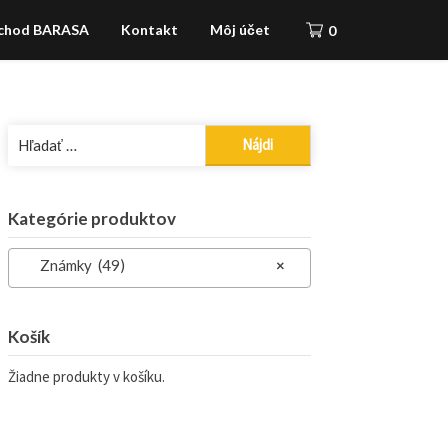
chod BARASA
Kontakt
Môj účet
0
Hľadať:
Kategórie produktov
Známky (49)
×
Košík
Žiadne produkty v košíku.