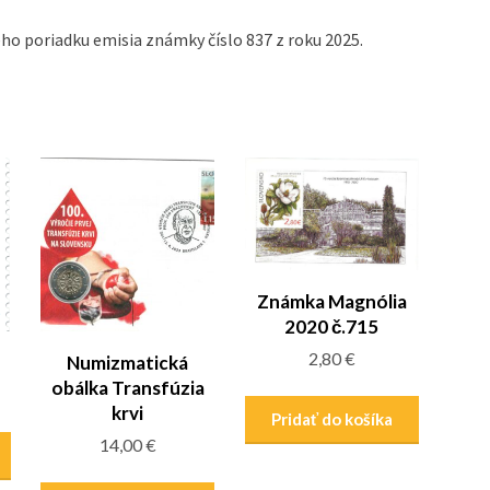
ho poriadku emisia známky číslo 837 z roku 2025.
Známka Magnólia
2020 č.715
2,80
€
Numizmatická
obálka Transfúzia
krvi
Pridať do košíka
14,00
€