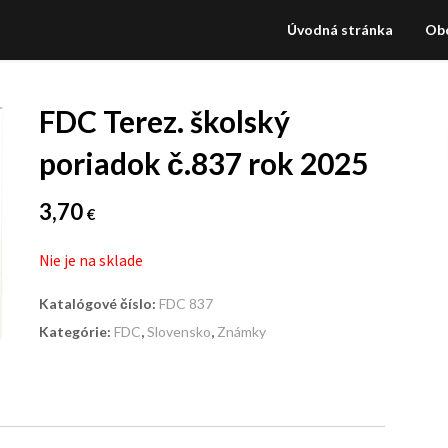
Úvodná stránka
Ob
FDC Terez. školský
poriadok č.837 rok 2025
3,70
€
Nie je na sklade
Katalógové číslo:
FDC 837
Kategórie:
FDC
,
Slovensko
,
Známky