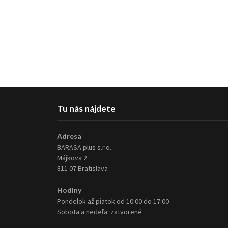
Tu nás nájdete
Adresa
BARASA plus s.r.o.
Májkova 2
811 07 Bratislava
Hodiny
Pondelok až piatok od 10:00 do 17:00
Sobota a nedeľa: zatvorené