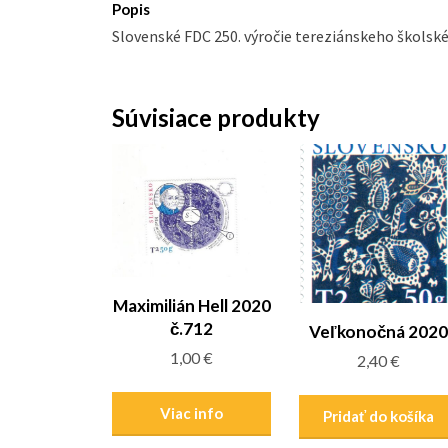
Popis
Slovenské FDC 250. výročie tereziánskeho školské
Súvisiace produkty
Maximilián Hell 2020
č.712
Veľkonočná 2020
1,00
€
2,40
€
Viac info
Pridať do košíka