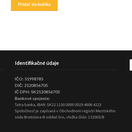
Pridať do košíka
H
Identifikačné údaje
IČO: 51998785
DIČ: 2120856705
IČ DPH: SK2120856705
Bankové spojenie:
Tatra banka, IBAN: SK22 1100 0000 0029 4606 4223
Spoločnosť je zapísaná v Obchodnom registri Mestského
súdu Bratislava III oddiel Sro, vložka číslo: 132003/B