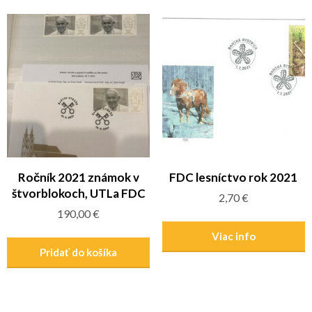
Ročník 2021 známok v
FDC lesníctvo rok 2021
štvorblokoch, UTLa FDC
2,70
€
190,00
€
Viac info
Pridať do košíka