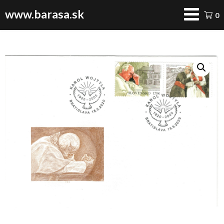
www.barasa.sk
0