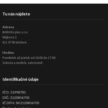
Tu nás nájdete
Adresa
BARASA plus s.r.o.
Májkova 2
811 07 Bratislava
Hodiny
Pondelok až piatok od 10:00 do 17:00
Sobota a nedeľa: zatvorené
Identifikačné údaje
IČO: 51998785
DIČ: 2120856705
IČ DPH: SK2120856705