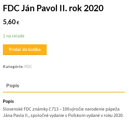
FDC Ján Pavol II. rok 2020
5,60
€
1 na sklade
množstvo
Pridať do košíka
FDC
Ján
Kategórie:
FDC
Pavol
II.
rok
Popis
2020
Popis
Slovenské FDC známky č.713 – 100.výročie narodenie pápeža
Jána Pavla II., spoločné vydanie s Poľskom vydané v roku 2020.