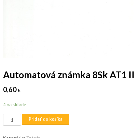
Automatová známka 8Sk AT1 II
0,60
€
4 na sklade
množstvo
Pridať do košíka
Automatová
známka
Kategórie:
Známky