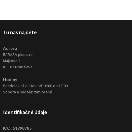
Tu nás nájdete
Adresa
BARASA plus s.r.o.
Májkova 2
811 07 Bratislava
Hodiny
Pondelok až piatok od 10:00 do 17:00
Sobota a nedeľa: zatvorené
Identifikačné údaje
IČO: 51998785