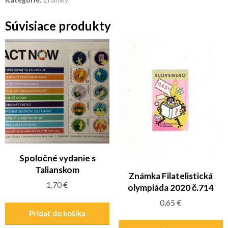
8Sk
AT1
Súvisiace produkty
II
Spoločné vydanie s
Talianskom
Známka Filatelistická
1,70
€
olympiáda 2020 č.714
0,65
€
Pridať do košíka