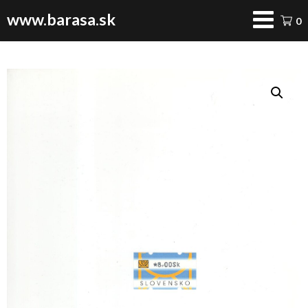
www.barasa.sk
0