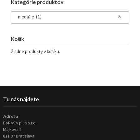
Kategórie produktov
medaile (1)
×
Košík
Žiadne produkty v košíku.
Tu nás nájdete
Adresa
BARASA plus s.r.o.
Májkova 2
811 07 Bratislava